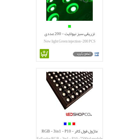
تزریقی سبز نیولایت - 200 عددی
New light Green injection-200 PCS
ماژول فول کالر RGB - 3in1 - P10 -
Full color RGB - 3in1 - P10 -7500cd module