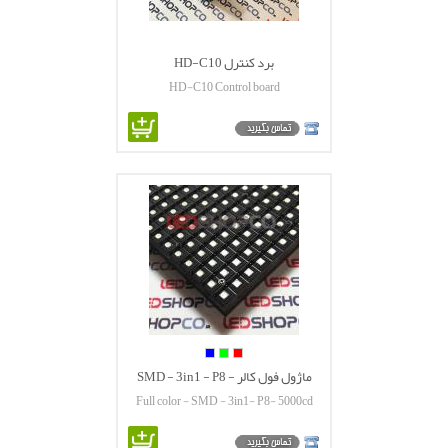
برد کنترل HD-C10
HD-C10 Control board
ماژول فول کالر SMD - 3in1 - P8 -
Full color - SMD - 3in1- P8- 5000cd
5000cd
module