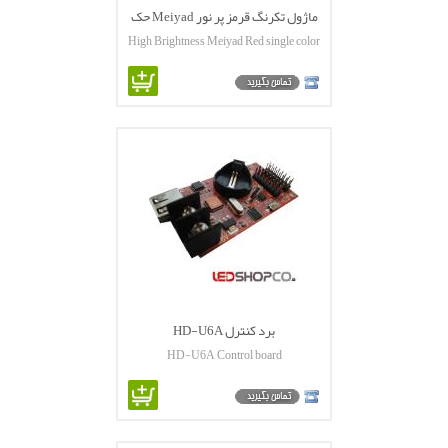
ماژول تکرنگ قرمز پر نور Meiyad حک
High Brightness Meiyad Red single color
شده
module
برد کنترل HD-U6A
HD-U6A Control board