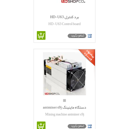
برد کنترل HD-U63
HD-U63 Control board
دستگاه ماینینگ antminer s9j
Mining machine antminer s9j