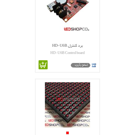
برد کنترل HD-U6B
HD-U6B Control board