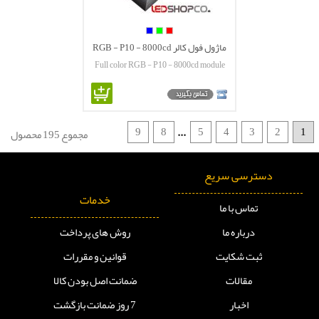
ماژول فول کالر RGB - P10 - 8000cd
Full color RGB - P10 - 8000cd module
9
8
5
4
3
2
1
...
مجموع 195 محصول
دسترسی سریع
خدمات
تماس با ما
درباره ما
روش های پرداخت
ثبت شکایت
قوانین و مقررات
مقالات
ضمانت اصل بودن کالا
اخبار
7 روز ضمانت بازگشت